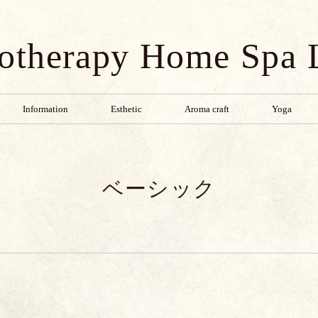
otherapy Home Spa
Information
Esthetic
Aroma craft
Yoga
ベーシック