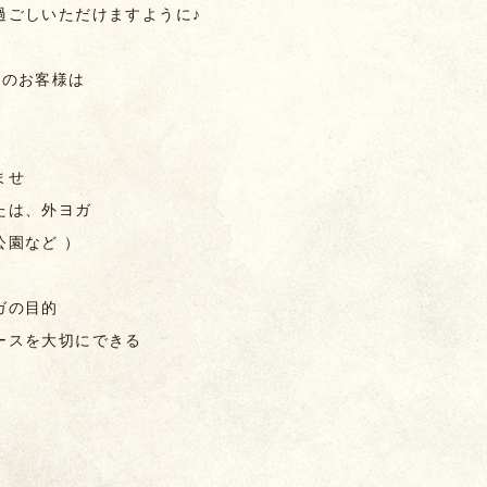
過ごしいただけますように♪
望のお客様は
ませ
たは、外ヨガ
公園など ）
ガの目的
ースを大切にできる
♪