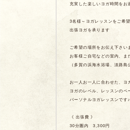
充実した楽しいヨガ時間をお
3名様～ヨガレッスンをご希
出張ヨガを承ります
ご希望の場所をお伝え下さい
お客様ご自宅などの室内、ま
（多賀の浜海水浴場、淡路島
お一人お一人に合わせた、ヨ
ヨガのレベル、レッスンのペ
パーソナルヨガレッスンです
《 出張費 》
30分圏内 3,300円