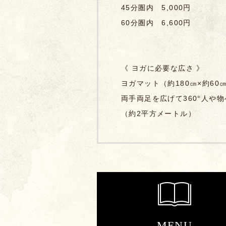
45分圏内 5,000円
60分圏内 6,600円
《 ヨガに必要な広さ 》
ヨガマット（約180㎝×約6
両手両足を広げて360°人や
（約2平方メートル）
MENU