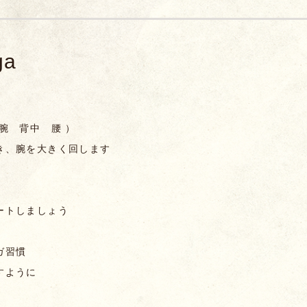
ga
腕 背中 腰 ）
き、腕を大きく回します
ートしましょう
ガ習慣
すように