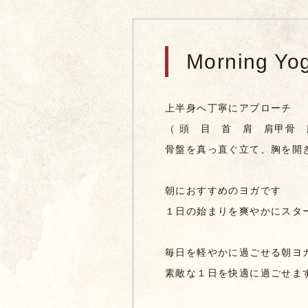
Morning Yo
上半身へ丁寧にアプローチ
（ 頭 目
首 肩 肩甲骨 
骨盤を真っ直ぐ立て、胸を開
朝におすすめのヨガです
１日の始まりを爽やかにスタ
毎日を軽やかに過ごせる朝ヨ
素敵な１日を
快適に過ごせま