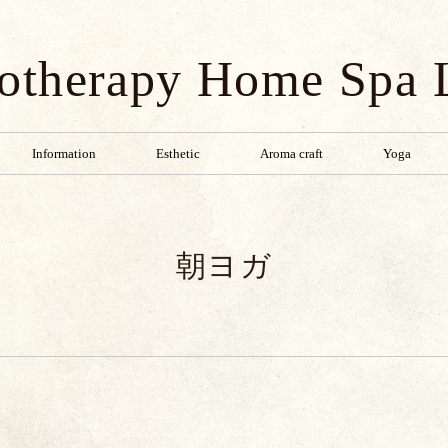
otherapy Home Spa
Information
Esthetic
Aroma craft
Yoga
朝ヨガ