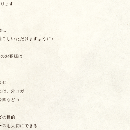
承ります
緒に
過ごしいただけますように♪
望のお客様は
ませ
たは、外ヨガ
公園など ）
ガの目的
ースを大切にできる